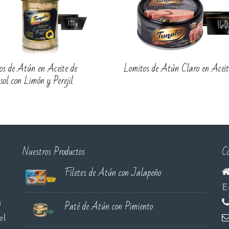
os de Atún en Aceite de
Lomitos de Atún Claro en Aceit
sol con Limón y Perejil
Nuestros Productos
Co
Filetes de Atún con Jalapeño
E
Paté de Atún con Pimiento
a
el