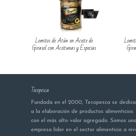
Lomitos de Atún en Aceite de
Lomit
Girasol con Aceitunas y Especias
Gira
Tecopesca
Fundada en el 2000, Tecopesca se dedica
a la elaboración de productos alimenticios
con el más alto valor agregado. Somos un
empresa líder en el sector alimenticio a niv