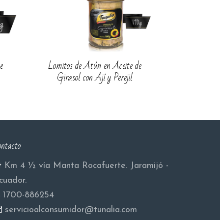
e
Lomitos de Atún en Aceite de
Girasol con Ají y Perejil
ntacto
Km 4 ½ vía Manta Rocafuerte. Jaramijó -
cuador.
1700-886254
servicioalconsumidor@tunalia.com