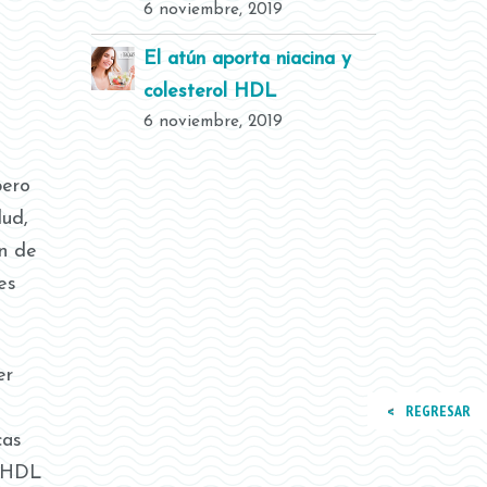
6 noviembre, 2019
El atún aporta niacina y
colesterol HDL
6 noviembre, 2019
pero
lud,
ón de
es
er
REGRESAR
cas
l HDL